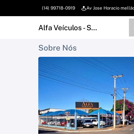
(14) 99718-0919
Av Jose Horacio mellã
Alfa Veículos - São Manuel
Sobre Nós