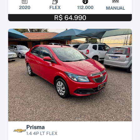
2020
FLEX
112.000
MANUAL
R$ 64.990
Prisma
1.4 4P LT FLEX