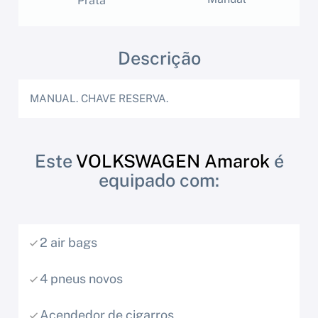
Prata
Descrição
MANUAL. CHAVE RESERVA.
Este
VOLKSWAGEN Amarok
é
equipado com:
2 air bags
4 pneus novos
Acendedor de cigarros