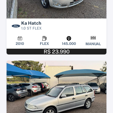
Ka Hatch
1.0 ST FLEX
2010
FLEX
145.000
MANUAL
R$ 23.990