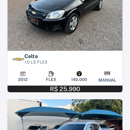
Celta
1.0 LS FLEX
2012
FLEX
140.000
MANUAL
R$ 25.990