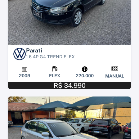
Parati
1.6 4P G4 TREND FLEX
2009
FLEX
220.000
MANUAL
R$ 34.990