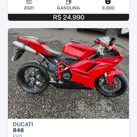
2021
GASOLINA
3.000
R$ 24.990
DUCATI
848
EVO