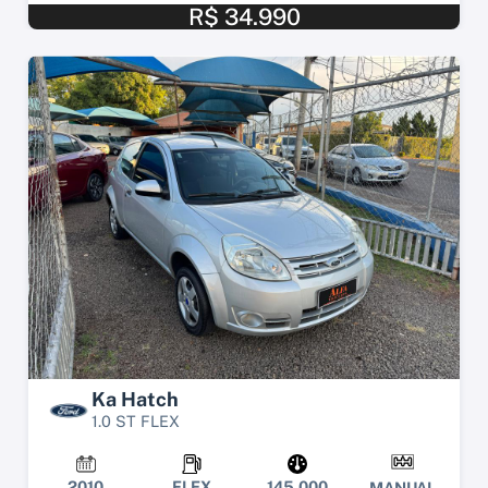
R$ 34.990
Ka Hatch
1.0 ST FLEX
2010
FLEX
145.000
MANUAL