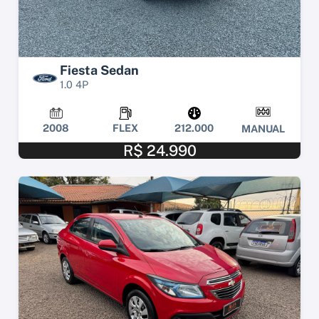
Fiesta Sedan
1.0 4P
2008
FLEX
212.000
MANUAL
R$ 24.990