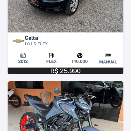
Celta
1.0 LS FLEX
2012
FLEX
140.000
MANUAL
R$ 25.990